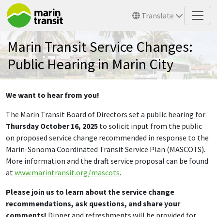
Skip to main content
Translate
Marin Transit Service Changes:
Public Hearing in Marin City
We want to hear from you!
The Marin Transit Board of Directors set a public hearing for
Thursday October 16, 2025
to solicit input from the public
on proposed service change recommended in response to the
Marin-Sonoma Coordinated Transit Service Plan (MASCOTS).
More information and the draft service proposal can be found
at
www.marintransit.org/mascots
.
Please join us to learn about the service change
recommendations, ask questions, and share your
comments!
Dinner and refreshments will be provided for