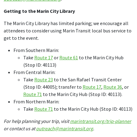
Getting to the Marin City Library
The Marin City Library has limited parking; we encourage all
attendees to consider using Marin Transit local bus service to
get to the event.
From Southern Marin:
Take
Route 17
or
Route 61
to the Marin City Hub
(Stop ID: 40113)
From Central Marin:
Take
Route 23
to the San Rafael Transit Center
(Stop ID: 44005); transfer to
Route 17
,
Route 36
, or
Route 71
to the Marin City Hub (Stop ID: 40113).
From Northern Marin:
Take
Route 71
to the Marin City Hub (Stop ID: 40113)
For help planning your trip, visit
marintransit.org/trip-planner
or
contact us at
outreach@marintransit.org
.